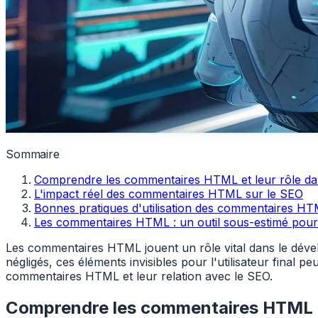
Sommaire
Comprendre les commentaires HTML et leur rôle d
L'impact réel des commentaires HTML sur le SEO
Bonnes pratiques d'utilisation des commentaires HT
Les commentaires HTML : un outil sous-estimé pour l
Les commentaires HTML jouent un rôle vital dans le déve
négligés, ces éléments invisibles pour l'utilisateur final p
commentaires HTML et leur relation avec le SEO.
Comprendre les commentaires HTML e