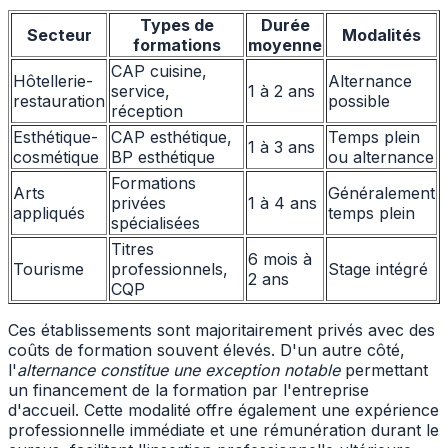
Types de
Durée
Secteur
Modalités
formations
moyenne
CAP cuisine,
Hôtellerie-
Alternance
service,
1 à 2 ans
restauration
possible
réception
Esthétique-
CAP esthétique,
Temps plein
1 à 3 ans
cosmétique
BP esthétique
ou alternance
Formations
Arts
Généralement
privées
1 à 4 ans
appliqués
temps plein
spécialisées
Titres
6 mois à
Tourisme
professionnels,
Stage intégré
2 ans
CQP
Ces établissements sont majoritairement privés avec des
coûts de formation souvent élevés. D'un autre côté,
l'
alternance constitue une exception notable
permettant
un financement de la formation par l'entreprise
d'accueil. Cette modalité offre également une expérience
professionnelle immédiate et une rémunération durant le